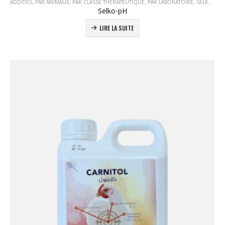
ADDITIFS
,
PAR ANIMAUX
,
PAR CLASSE THÉRAPEUTIQUE
,
PAR LABORATOIRE
,
SELKO
,
TOU
Selko-pH
LIRE LA SUITE