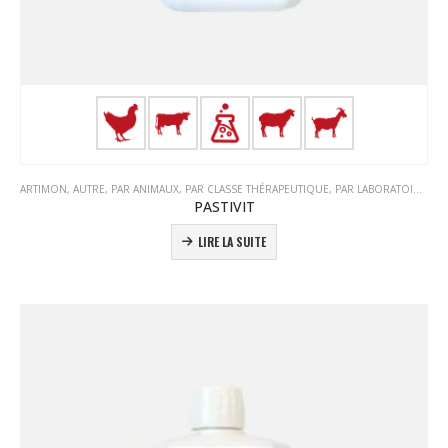
ARTIMON
,
AUTRE
,
PAR ANIMAUX
,
PAR CLASSE THÉRAPEUTIQUE
,
PAR LABORATOIRE
,
RU
PASTIVIT
LIRE LA SUITE