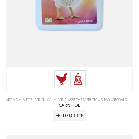
ARTIMON
,
AUTRE
,
PAR ANIMAUX
,
PAR CLASSE THÉRAPEUTIQUE
,
PAR LABORATOIRE
,
TO
CARNITOL
LIRE LA SUITE