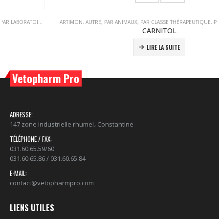
LES
RUMINANTS
ARTIMON
,
TOUS LES PRODUITS
,
AUTRE
,
PAR ANIMAUX
,
VETOPHARM PRO
,
PAR CLASSE THÉRAPEUTIQUE
,
PAR LABORATOIRE
,
TO
CARNITOL
LIRE LA SUITE
Vetopharm Pro
ADRESSE:
147 zone industrielle rhumel، Constantine
TÉLÉPHONE / FAX:
031.60.65.59/60
031.60.65.86 / 031.60.65.84
E-MAIL:
contact@vetopharmpro.com
LIENS UTILES