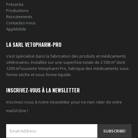
Présenta
Productions
Recrutements
Contactez-nous
AppMobile
LA SARL VETOPHARM-PRO
s’est spécialisé dans la fabrication des produits et médicaments
vétérinaires. Installée sur une superficie totale de 2 500 m² dont
1200 m²couverte Vetopharm Pro, fabrique des médicaments sous
forme sèche et sous forme liquide.
INSCRIVEZ-VOUS À LA NEWSLETTER
Inscrivez-vous à notre newsletter pour ne rien rater de votre
maGAZine !