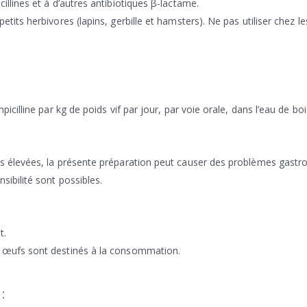
illines et à d’autres antibiotiques β-lactame.
etits herbivores (lapins, gerbille et hamsters). Ne pas utiliser chez 
mpicilline par kg de poids vif par jour, par voie orale, dans l’eau de b
ses élevées, la présente préparation peut causer des problèmes gast
sibilité sont possibles.
t.
s œufs sont destinés à la consommation.
: